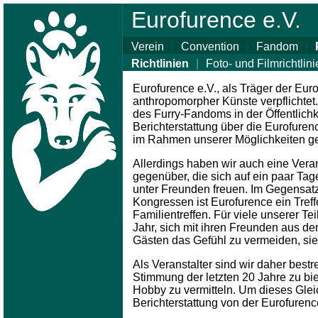
Eurofurence e.V.
Verein
|
Convention
|
Fandom
|
Richtlinien
|
Foto- und Filmrichtlin
Eurofurence e.V., als Träger der Eur
anthropomorpher Künste verpflichtet.
des Furry-Fandoms in der Öffentlichk
Berichterstattung über die Eurofur
im Rahmen unserer Möglichkeiten ge
Allerdings haben wir auch eine Ve
gegenüber, die sich auf ein paar T
unter Freunden freuen. Im Gegensa
Kongressen ist Eurofurence ein Tref
Familientreffen. Für viele unserer T
Jahr, sich mit ihren Freunden aus de
Gästen das Gefühl zu vermeiden, sie
Als Veranstalter sind wir daher best
Stimmung der letzten 20 Jahre zu biet
Hobby zu vermitteln. Um dieses Glei
Berichterstattung von der Eurofuren